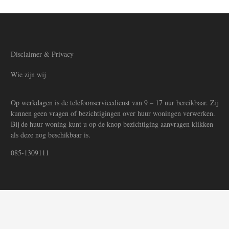
Disclaimer & Privacy
Wie zijn wij
Op werkdagen is de telefoonservicedienst van 9 – 17 uur bereikbaar. Zij
kunnen geen vragen of bezichtigingen over huur woningen verwerken.
Bij de huur woning kunt u op de knop bezichtiging aanvragen klikken
als deze nog beschikbaar is.
085-1309111