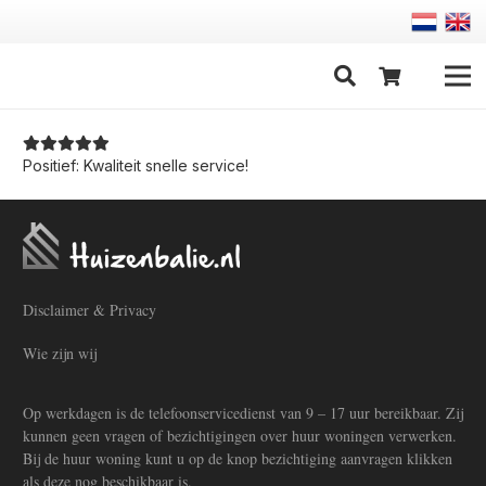
Positief: Kwaliteit snelle service!
Disclaimer & Privacy
Wie zijn wij
Op werkdagen is de telefoonservicedienst van 9 – 17 uur bereikbaar. Zij
kunnen geen vragen of bezichtigingen over huur woningen verwerken.
Bij de huur woning kunt u op de knop bezichtiging aanvragen klikken
als deze nog beschikbaar is.