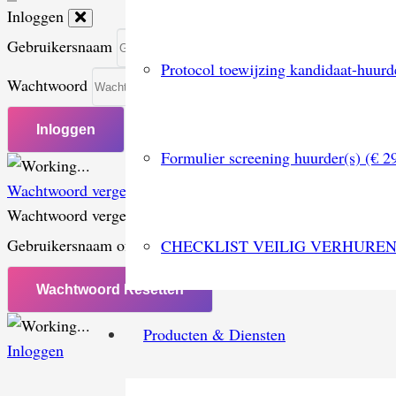
Inloggen
Gebruikersnaam
Protocol toewijzing kandidaat-huurd
Wachtwoord
Formulier screening huurder(s) (€ 2
Wachtwoord vergeten?
Wachtwoord vergeten
Gebruikersnaam of Email
*
CHECKLIST VEILIG VERHURE
Producten & Diensten
Inloggen