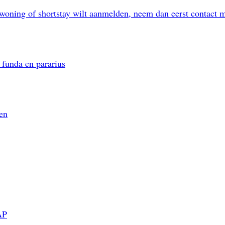
woning of shortstay wilt aanmelden, neem dan eerst contact 
rhuren. Ik kwam toen Huizenbalie tegen. Schot in de 
oed vond ik dat. Ik heb mijn woning daarna meteen aan
maal voor maandag aanstaande ingepland. Geweldig! Pre
 funda en pararius
en
reikbaar. Zij kunnen geen vragen of bezichtigingen over huu
AP