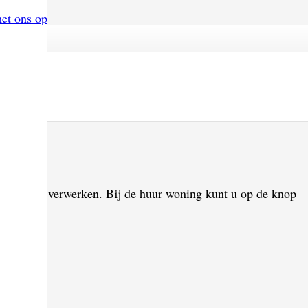
met ons op
roos. Ik heb me aangemeld en ben direct teruggebeld
gemeld. Deze stond 3 uurtjes later online. Ik had ook
cies zoals ik het me had voorgesteld. Huizenbalie
r woningen verwerken. Bij de huur woning kunt u op de knop