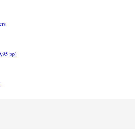
ers
9,95 pp)
N