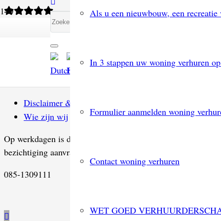
Als u een nieuwbouw, een recreatie 
Ik was op zoek naar een manier om mijn woning te ve
door Huib voor aanvullende informatie en tips. Erg g
direct aanvragen voor bezichtigingen. Die zijn alle
In 3 stappen uw woning verhuren op
krijgt van mij een 10!
Disclaimer & Privacy
Formulier aanmelden woning verhur
Wie zijn wij
Op werkdagen is de telefoonservicedienst van 9 – 17 uur be
bezichtiging aanvragen klikken als deze nog beschikbaar is.
Contact woning verhuren
085-1309111
WET GOED VERHUURDERSCH