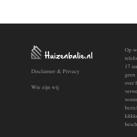
Op we
telef
17 uu
Disclaimer & Privacy
geen 
over 
Wie zijn wij
verwe
wonin
bezic
klikk
besch