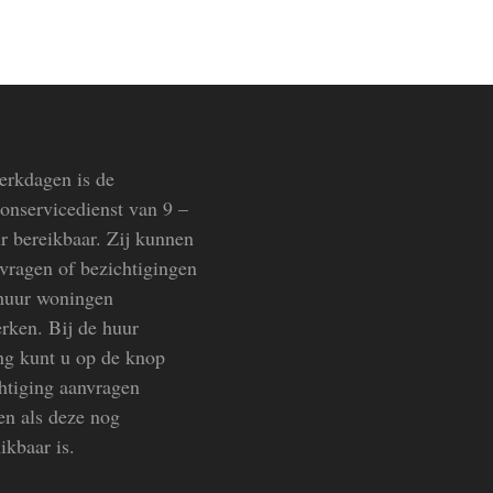
rkdagen is de
oonservicedienst van 9 –
r bereikbaar. Zij kunnen
vragen of bezichtigingen
huur woningen
rken. Bij de huur
g kunt u op de knop
htiging aanvragen
en als deze nog
ikbaar is.