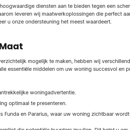
 hoogwaardige diensten aan te bieden tegen een scherp
 Daarom leveren wij maatwerkoplossingen die perfect aa
eer u onze ondersteuning het meest waardeert.
 Maat
rzichtelijk mogelijk te maken, hebben wij verschille
le essentiële middelen om uw woning succesvol en pro
antrekkelijke woningadvertentie.
ng optimaal te presenteren.
s Funda en Pararius, waar uw woning zichtbaar wordt 
nlijst die potentiële huurders invullen. Dit helpt u om d