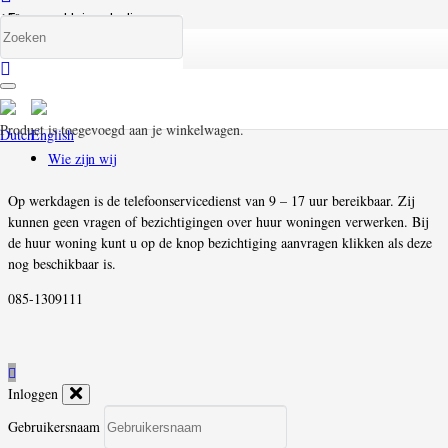
Fan van Huizenbalie
Hai Het is snel gegaan met de verhuur van de woning Ik ben
daarmee vanaf nu een fan van Huizenbalie!
Disclaimer & Privacy
Product
is toegevoegd aan je winkelwagen.
Wie zijn wij
Op werkdagen is de telefoonservicedienst van 9 – 17 uur bereikbaar. Zij
kunnen geen vragen of bezichtigingen over huur woningen verwerken. Bij
de huur woning kunt u op de knop bezichtiging aanvragen klikken als deze
nog beschikbaar is.
085-1309111
Inloggen
Gebruikersnaam