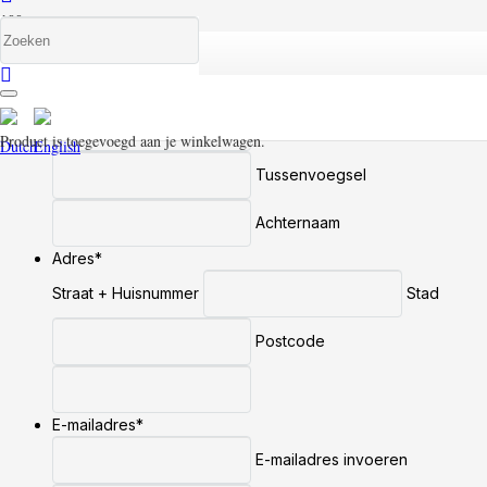
Bezichtiging aanvragen
Naam
*
Voornaam
Product
is toegevoegd aan je winkelwagen.
Tussenvoegsel
Achternaam
Adres
*
Straat + Huisnummer
Stad
Postcode
E-mailadres
*
E-mailadres invoeren