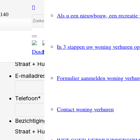
Als u een nieuwbouw, een recreatie 
Naam
*
Voornaam
In 3 stappen uw woning verhuren op
Adres
*
Straat + Huisnummer
Sta
E-mailadres
*
Formulier aanmelden woning verhur
E-mailadres invoeren
Telefoon
*
Contact woning verhuren
Bezichtiging woning
*
Straat + Huisnummer
Sta