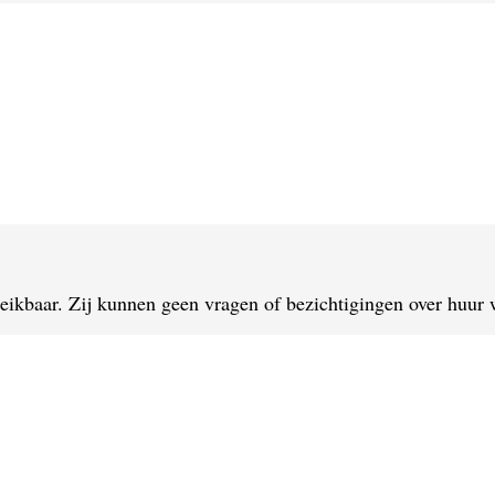
is deze woning niet meer besc
reikbaar. Zij kunnen geen vragen of bezichtigingen over huu