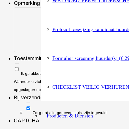
WET GOED VERHUURDERSCH
Opmerking
Protocol toewijzing kandidaat-huurd
Formulier screening huurder(s) (€ 2
Toestemming
*
Ik ga akkoord met het privacybeleid.
Wanneer u zich aanmeldt voor een van onze diensten vragen 
CHECKLIST VEILIG VERHURE
opgeslagen op eigen beveiligde servers van Huizenbalie.nl of di
Bij verzenden krijgt u een mail met een link naar
Zorg dat alle gegevens juist zijn ingevuld
Producten & Diensten
CAPTCHA