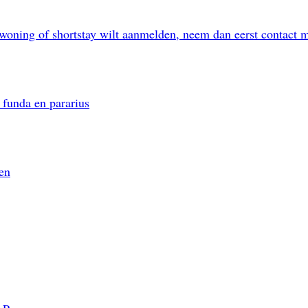
Bezichtiging aanvragen
woning of shortstay wilt aanmelden, neem dan eerst contact 
Tussenvoegsel
Achter
 funda en pararius
d
Postcode
en
E-mailadres bevestigen
d
Postcode