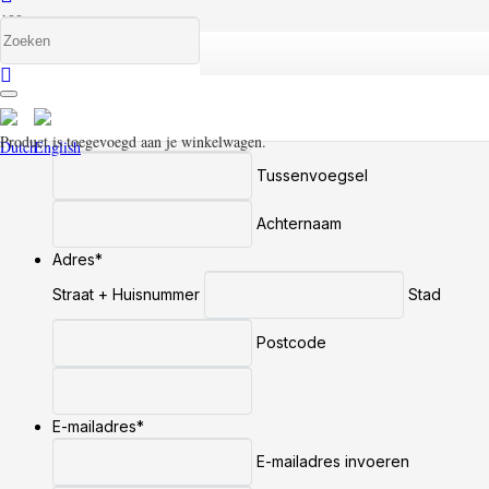
Bezichtiging aanvragen
Naam
*
Voornaam
Product
is toegevoegd aan je winkelwagen.
Tussenvoegsel
Achternaam
Adres
*
Straat + Huisnummer
Stad
Postcode
E-mailadres
*
E-mailadres invoeren