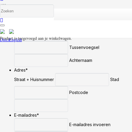
Bezichtiging aanvragen
Naam
*
Voornaam
Product
is toegevoegd aan je winkelwagen.
Tussenvoegsel
Achternaam
Adres
*
Straat + Huisnummer
Stad
Postcode
E-mailadres
*
E-mailadres invoeren