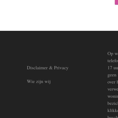
Op we
telef
Disclaimer & Privacy
17 uu
geen 
Wie zijn wij
over 
verwe
wonin
bezic
klikk
besch