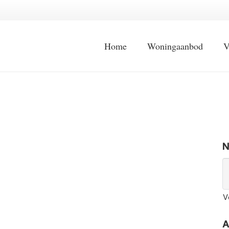
Home
Woningaanbod
V
N
V
A