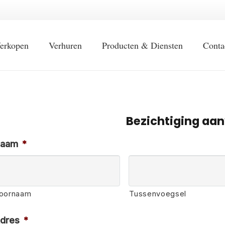
erkopen
Verhuren
Producten & Diensten
Conta
Bezichtiging aa
aam
*
oornaam
Tussenvoegsel
dres
*