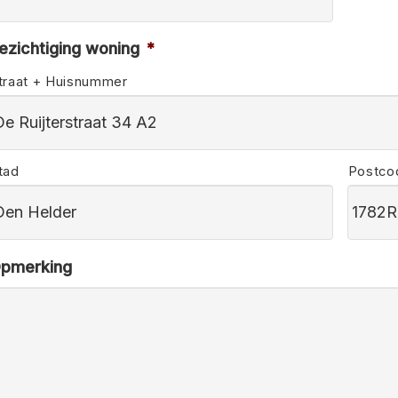
ezichtiging woning
*
traat + Huisnummer
tad
Postco
pmerking