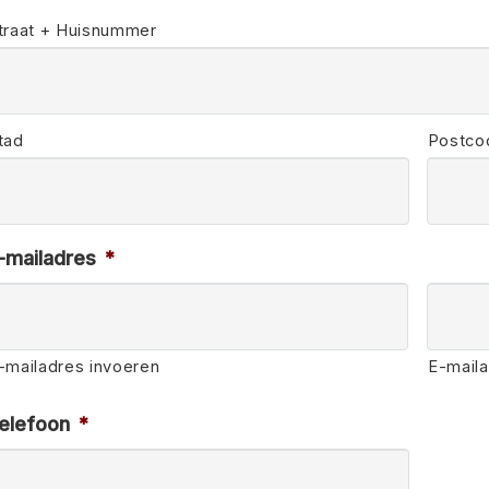
traat + Huisnummer
tad
Postco
-mailadres
*
-mailadres invoeren
E-mail
elefoon
*