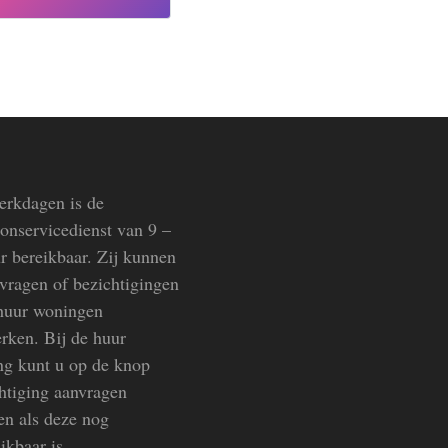
rkdagen is de
oonservicedienst van 9 –
r bereikbaar. Zij kunnen
vragen of bezichtigingen
huur woningen
rken. Bij de huur
g kunt u op de knop
htiging aanvragen
en als deze nog
ikbaar is.