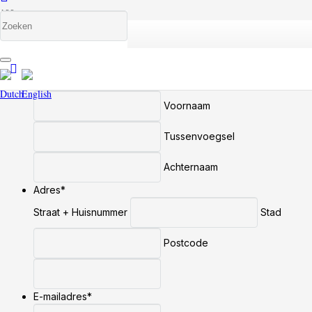
Bezichtiging aanvragen
Naam
*
Voornaam
Tussenvoegsel
Achternaam
Adres
*
Straat + Huisnummer
Stad
Postcode
E-mailadres
*