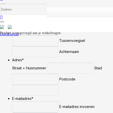
Bezichtiging aanvragen
Naam
*
Voornaam
Product
is toegevoegd aan je winkelwagen.
Tussenvoegsel
Achternaam
Adres
*
Straat + Huisnummer
Stad
Postcode
E-mailadres
*
E-mailadres invoeren